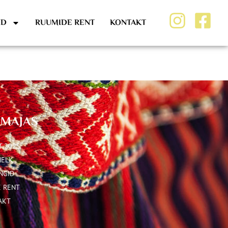
ID
RUUMIDE RENT
KONTAKT
MAJAS
T 2025
HELK
NGID
 RENT
AKT