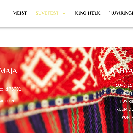
MEIST
SUVEFEST
KINO HELK
HUVIRING
MAJA
RAHVA
SUVEFES
akond 78302
KINO 
amaa.ee
HUVIRI
RUUMIDE
KONT