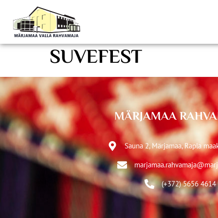
SUVEFEST
MÄRJAMAA RAHVA
Sauna 2, Märjamaa, Rapla ma
marjamaa.rahvamaja@marj
(+372) 5656 4614